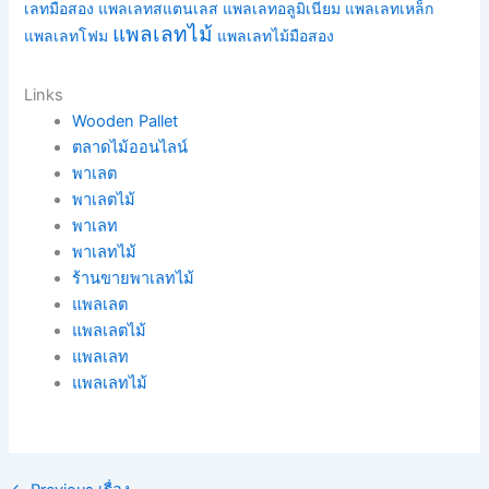
เลทมือสอง
แพลเลทสแตนเลส
แพลเลทอลูมิเนียม
แพลเลทเหล็ก
แพลเลทไม้
แพลเลทโฟม
แพลเลทไม้มือสอง
Links
Wooden Pallet
ตลาดไม้ออนไลน์
พาเลต
พาเลตไม้
พาเลท
พาเลทไม้
ร้านขายพาเลทไม้
แพลเลต
แพลเลตไม้
แพลเลท
แพลเลทไม้