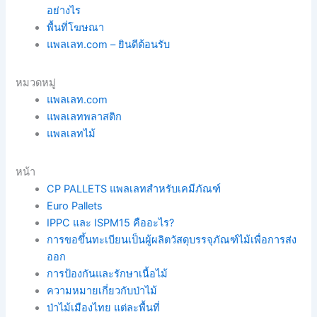
อย่างไร
พื้นที่โฆษณา
แพลเลท.com – ยินดีต้อนรับ
หมวดหมู่
แพลเลท.com
แพลเลทพลาสติก
แพลเลทไม้
หน้า
CP PALLETS แพลเลทสำหรับเคมีภัณฑ์
Euro Pallets
IPPC และ ISPM15 คืออะไร?
การขอขึ้นทะเบียนเป็นผู้ผลิตวัสดุบรรจุภัณฑ์ไม้เพื่อการส่ง
ออก
การป้องกันและรักษาเนื้อไม้
ความหมายเกี่ยวกับป่าไม้
ป่าไม้เมืองไทย แต่ละพื้นที่