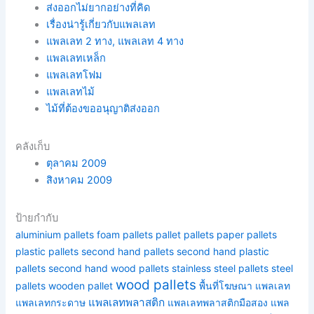
ส่งออกไม่ยากอย่างที่คิด
เรื่องน่ารู้เกี่ยวกับแพลเลท
แพลเลท 2 ทาง, แพลเลท 4 ทาง
แพลเลทเหล็ก
แพลเลทโฟม
แพลเลทไม้
ไม้ที่ต้องขออนุญาติส่งออก
คลังเก็บ
ตุลาคม 2009
สิงหาคม 2009
ป้ายกำกับ
aluminium pallets
foam pallets
pallet
pallets
paper pallets
plastic pallets
second hand pallets
second hand plastic
pallets
second hand wood pallets
stainless steel pallets
steel
wood pallets
pallets
wooden pallet
พื้นที่โฆษณา
แพลเลท
แพลเลทพลาสติก
แพลเลทกระดาษ
แพลเลทพลาสติกมือสอง
แพล