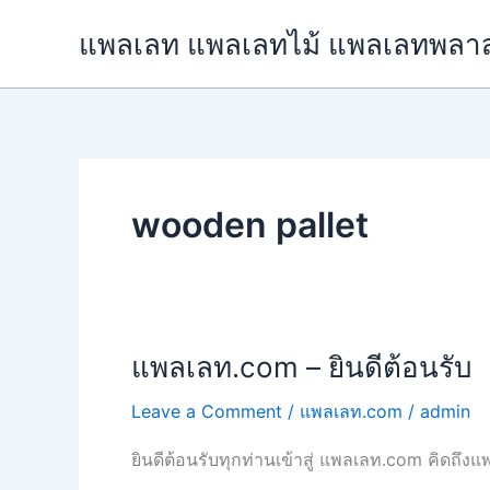
Skip
แพลเลท แพลเลทไม้ แพลเลทพลา
to
content
wooden pallet
แพลเลท.com – ยินดีต้อนรับ
Leave a Comment
/
แพลเลท.com
/
admin
ยินดีต้อนรับทุกท่านเข้าสู่ แพลเลท.com คิดถึง