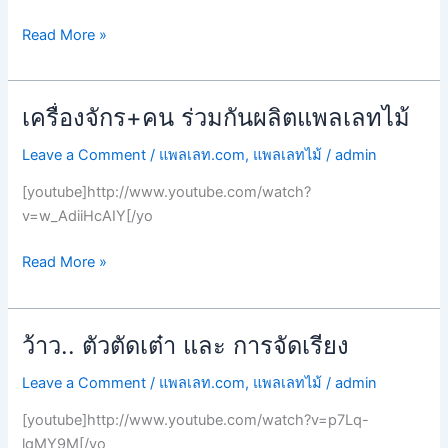
เอา
Read More »
มา
ฝาก…
เครื่องจักร
เครื่องจักร+คน ร่วมกันผลิตแพลเลทไม้
ผลิต
แพล
Leave a Comment
/
แพลเลท.com
,
แพลเลทไม้
/
admin
เลท
[youtube]http://www.youtube.com/watch?
พลาสติก
v=w_AdiiHcAIY[/yo
เครื่องจักร+คน
Read More »
ร่วม
กัน
ผลิต
ว้าว.. ตัวตัดเต๋า และ การจัดเรียง
แพล
เลท
Leave a Comment
/
แพลเลท.com
,
แพลเลทไม้
/
admin
ไม้
[youtube]http://www.youtube.com/watch?v=p7Lq-
lgMY9M[/yo