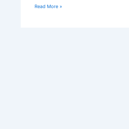
แพล
Read More »
เลท.com
–
ยินดี
ต้อนรับ