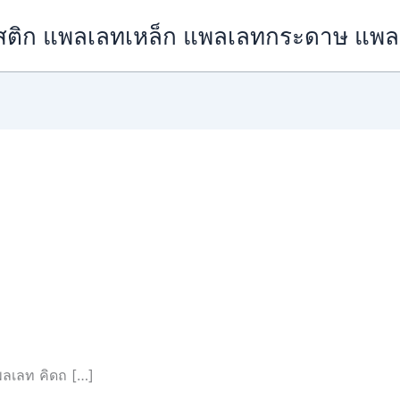
สติก แพลเลทเหล็ก แพลเลทกระดาษ แพ
แพลเลท คิดถ […]