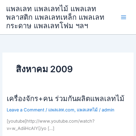
Skip
แพลเลท แพลเลทไม้ แพลเลท
to
พลาสติก แพลเลทเหล็ก แพลเลท
content
กระดาษ แพลเลทโฟม ฯลฯ
สิงหาคม 2009
เครื่องจักร+คน ร่วมกันผลิตแพลเลทไม้
Leave a Comment
/
แพลเลท.com
,
แพลเลทไม้
/
admin
[youtube]http://www.youtube.com/watch?
v=w_AdiiHcAIY[/yo […]