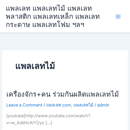
Skip
แพลเลท แพลเลทไม้ แพลเลท
to
พลาสติก แพลเลทเหล็ก แพลเลท
content
กระดาษ แพลเลทโฟม ฯลฯ
แพลเลทไม้
เครื่องจักร+คน ร่วมกันผลิตแพลเลทไม้
Leave a Comment
/
แพลเลท.com
,
แพลเลทไม้
/
admin
[youtube]http://www.youtube.com/watch?
v=w_AdiiHcAIY[/yo […]